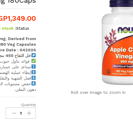
mg 180Caps
GP
1,349.00
n stock
Status:
mg, Derived from
180 Veg Capsules
ire Date : 042026
خل التفاح 450 مجم 180 قرص امريكي
فوائد تناول حبوب 
تساعد على خسارة ا
إبطاء عملية الهضم
قفل الشهية والتقل
خفض مستويات الدهو
دهون البطن.
Roll over image to zoom in
Quantity:
Apple
Cider
Vinegar
450mg
180Caps