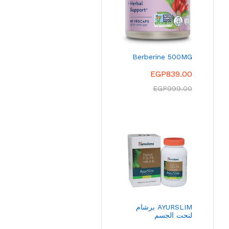
Berberine 500MG
EGP
839.00
EGP
999.00
AYURSLIM برشام
لنحت الجسم