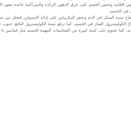
 الثلاثية وتحفيز الجسم على حرق الدهون الزائدة والمتراكمة خاصة دهون ال
 في الجسم..
ح نسبة السكر في الدم وتحفز البنكرياس على إنتاج الإنسولين فتقلل من نس
 الكوليسترول الضار في الجسم، كما ترفع نسبة الكوليسترول النافع. حبوب خل
حتوي على كمية كبيرة من الفيتامينات المهمة للجسم مثل فيتامين k وفيتامين b2، وغيرها من الفيتامينات