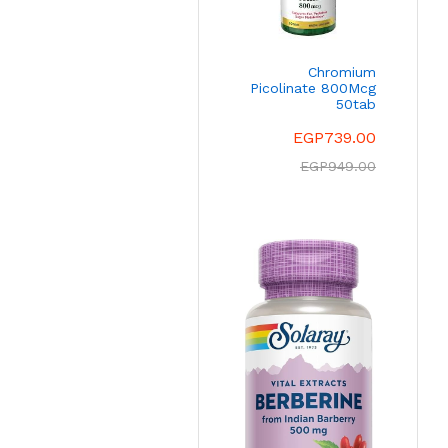
Chromium
Picolinate 800Mcg
50tab
EGP
739.00
EGP
949.00