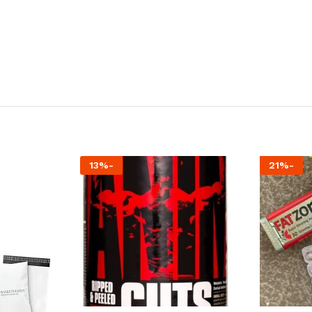
13
%
-
21
%
-