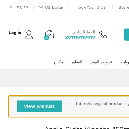
EGP
1,349.00
إضافة إلى السلة
English
US Dollar
Track Your Order
Stor
EGP
1,949.00
الخط الساخن
Log in
201116118418
0
ويات
عروض اليوم
العطور
المكياج
fat zorb original product system” has been adde
View wishlist