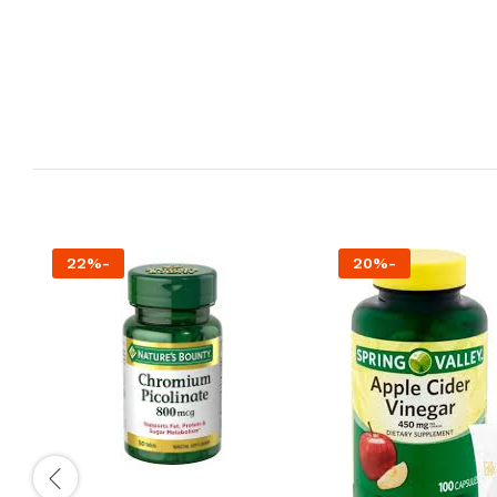
22
%
-
20
%
-