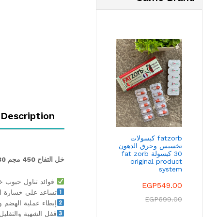
Description
fatzorb كبسولات
تخسيس وحرق الدهون
30 كبسولة fat zorb
خل التفاح 450 مجم 180 قرص امريكي
original product
system
فوائد تناول حبوب خل
EGP
549.00
تساعد على خسارة الو
EGP
699.00
إبطاء عملية الهضم و
قفل الشهية والتقليل