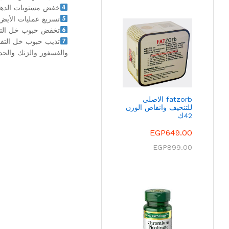
خفض مستويات الدهون
تسريع عمليات الأيض
تخفض حبوب خل التفا
تذيب حبوب خل التفاح
والفسفور والزنك والحديد، كما ت
fatzorb الاصلي
للتنحيف وانقاص الوزن
42ك
EGP
649.00
EGP
899.00