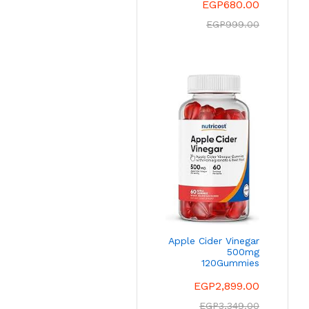
EGP
680.00
EGP
999.00
Apple Cider Vinegar
500mg
120Gummies
EGP
2,899.00
EGP
3,349.00