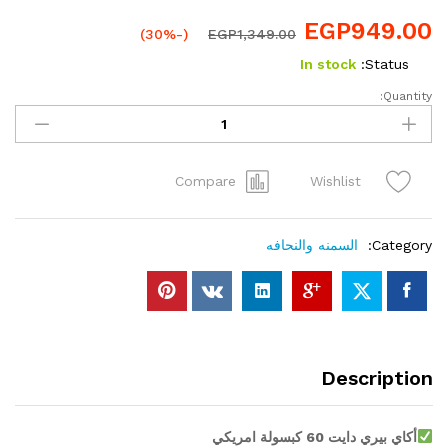
EGP
949.00
(-30%)
EGP
1,349.00
In stock
Status:
Quantity:
Acai
Berry
Diet
60cap
Compare
Wishlist
quantity
Category:
السمنه والنحافه
Description
أكاي بيري دايت 60 كبسولة امريكي