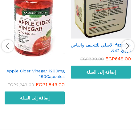
fatzorb الاصلي للتنحيف وانقاص
الوزن 42ك
EGP
649.00
EGP
899.00
Apple Cider Vinegar 1200mg
إضافة إلى السلة
180Capsules
EGP
1,849.00
EGP
2,249.00
إضافة إلى السلة