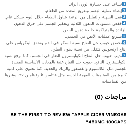
تساعد على خسارة الوزن الزائد
إبطاء عملية الهضم وتفريغ المعدة من الطعام.
قفل الشهية والتقليل من الرغبة بتناول الطعام خلال اليوم بشكل عام.
خفض مستويات الدهون الثلاثية وتحفيز الجسم على حرق الدهون
الزائدة والمتراكمة خاصة دهون البطن.
تسريع عمليات الأيض في الجسم..
تخفض حبوب خل التفاح نسبة السكر في الدم وتحفز البنكرياس على
إنتاج الإنسولين فتقلل من نسبة دهون البطن.
تذيب حبوب خل التفاح الكوليسترول الضار في الجسم، كما ترفع نسبة
الكوليسترول النافع. حبوب خل التفاح غنية بالمعادن الأساسية المفيدة
للجسم مثل الكالسيوم والفسفور والزنك والحديد، كما تحتوي على كمية
كبيرة من الفيتامينات المهمة للجسم مثل فيتامين k وفيتامين b2، وغيرها
من الفيتامينات
مراجعات (0)
BE THE FIRST TO REVIEW “APPLE CIDER VINEGAR
450MG 180CAPS”