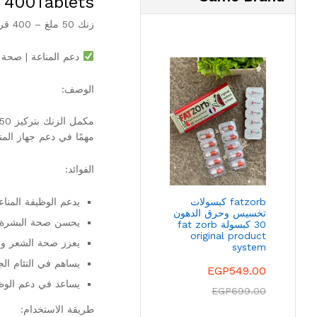
 400Tablets
زنك 50 ملغ – 400 قرص
دعم المناعة | صحة 
الوصف:
مهمًا في دعم جهاز المن
الفوائد:
fatzorb كبسولات
يدعم الوظيفة المناعي
تخسيس وحرق الدهون
يحسن صحة البشرة 
30 كبسولة fat zorb
original product
يعزز صحة الشعر وا
system
يساهم في التئام ال
EGP
549.00
يساعد في دعم الوظي
EGP
699.00
طريقة الاستخدام: