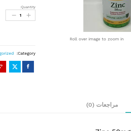
Quantity:
Zinc
50mg
400Tablets
quantity
Roll over image to zoom in
gorized
Category:
مراجعات (0)