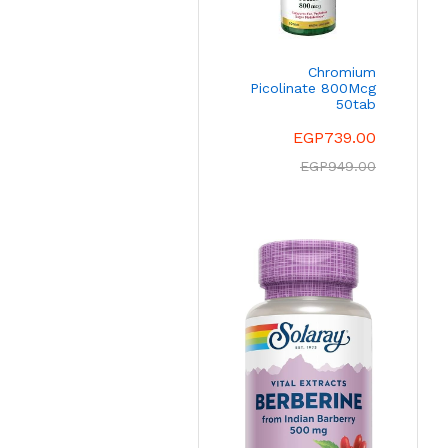
Chromium
Picolinate 800Mcg
50tab
EGP
739.00
EGP
949.00