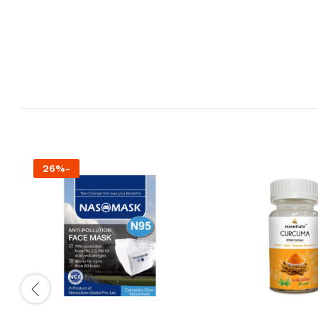
26
%
-