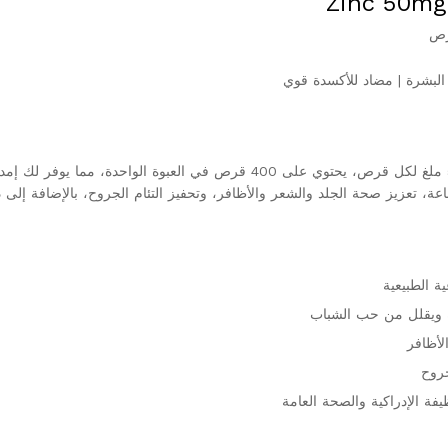
Zinc 50mg
البشرة | مضاد للأكسدة قوي
مكمل الزنك بتركيز 50 ملغ لكل قرص، يحتوي على 400 قرص في الع
اعة، تعزيز صحة الجلد والشعر والأظافر، وتحفيز التئام الجروح، بالإضافة إلى
ة الطبيعية
ويقلل من حب الشباب
لأظافر
جروح
فة الإدراكية والصحة العامة