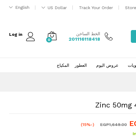
EGP
1,399.00
إضافة إلى السلة
English
US Dollar
Track Your Order
Stor
EGP
1,649.00
الخط الساخن
Log in
201116118418
0
ويات
عروض اليوم
العطور
المكياج
Zinc 50mg 
E
(-15%)
EGP
1,649.00
I