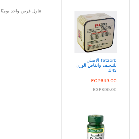
تناول قرص واحد يوميًا
fatzorb الاصلي
للتنحيف وانقاص الوزن
42ك
EGP
649.00
EGP
899.00