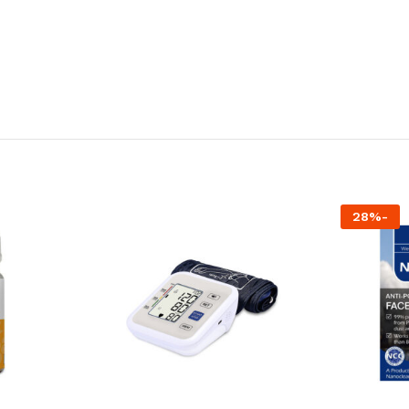
28
%
-