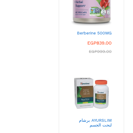
Berberine 500MG
EGP
839.00
EGP
999.00
AYURSLIM برشام
لنحت الجسم