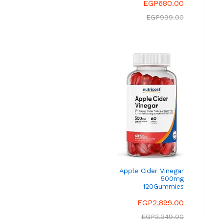
EGP
680.00
EGP
999.00
Apple Cider Vinegar
500mg
120Gummies
EGP
2,899.00
EGP
3,349.00