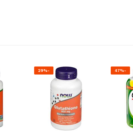
29
%
-
47
%
-