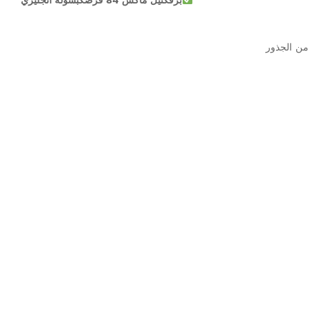
برفكتيل ماكس 84 قرصكبسولة انجليزي
من الجذور