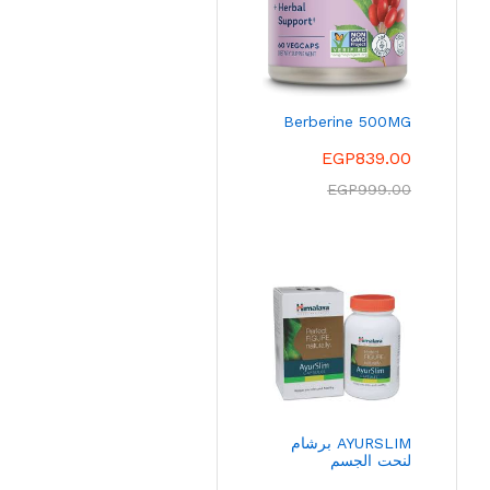
Berberine 500MG
EGP
839.00
EGP
999.00
AYURSLIM برشام
لنحت الجسم