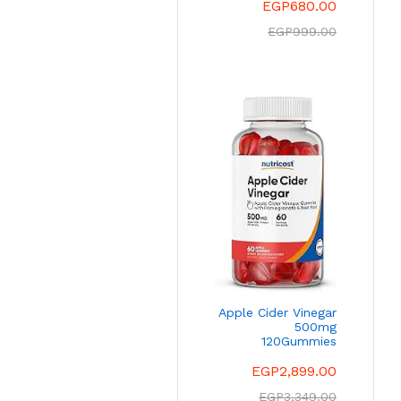
EGP
680.00
EGP
999.00
Apple Cider Vinegar
500mg
120Gummies
EGP
2,899.00
EGP
3,349.00