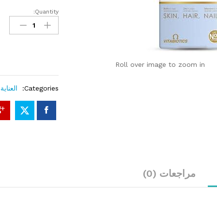
Quantity:
Perfectil
Max
84
Tabs/Caps
quantity
Roll over image to zoom in
Categories:
العناية
مراجعات (0)