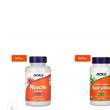
15
%
-
35
%
-