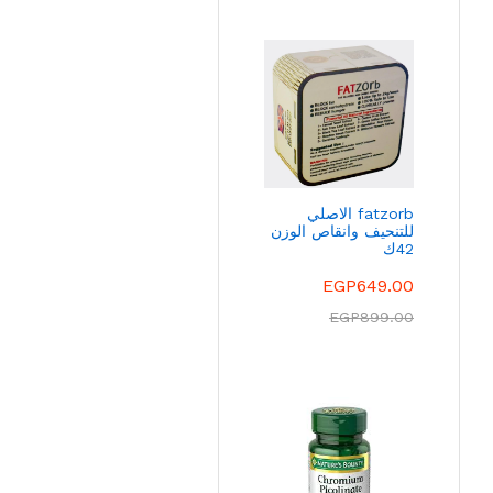
fatzorb الاصلي
للتنحيف وانقاص الوزن
42ك
EGP
649.00
EGP
899.00