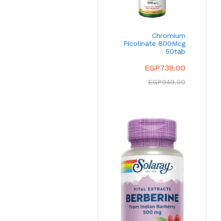
Chromium
Picolinate 800Mcg
50tab
EGP
739.00
EGP
949.00