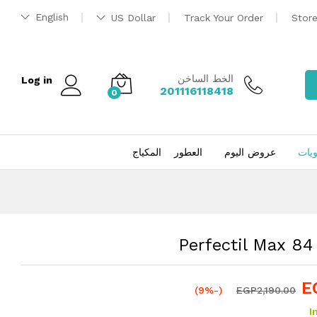
EGP
1,985.00
إضافة إلى السلة
English
US Dollar
Track Your Order
Stor
EGP
2,190.00
الخط الساخن
Log in
201116118418
0
ويات
عروض اليوم
العطور
المكياج
Perfectil Max 84
E
(-9%)
EGP
2,190.00
I