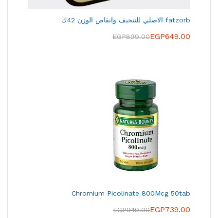
fatzorb الاصلي للتنحيف وانقاص الوزن 42ك
EGP
649.00
EGP
899.00
Chromium Picolinate 800Mcg 50tab
EGP
739.00
EGP
949.00