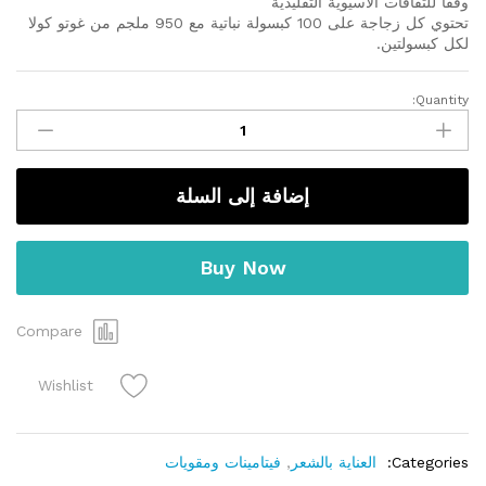
وفقا للثقافات الاسيوية التقليدية
تحتوي كل زجاجة على 100 كبسولة نباتية مع 950 ملجم من غوتو كولا
لكل كبسولتين.
Quantity:
Gotu
Kola
950
mg
إضافة إلى السلة
per
Serving
100
Buy Now
vegan
capsules
quantity
Compare
Wishlist
Categories:
العناية بالشعر
,
فيتامينات ومقويات