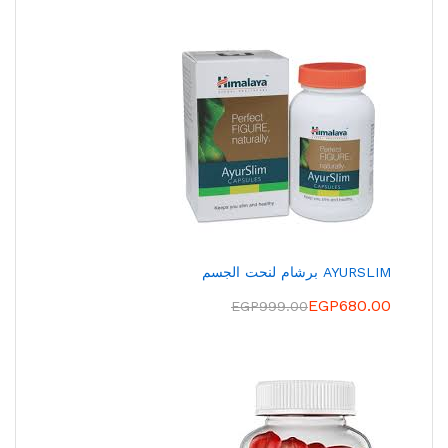
AYURSLIM برشام لنحت الجسم
EGP
680.00
EGP
999.00