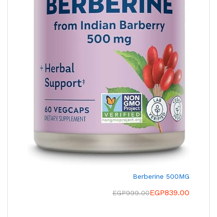
Berberine 500MG
EGP
839.00
EGP
999.00