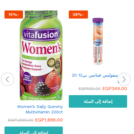
15
%
-
38
%
-
فوار ميفوليس فيتامين بي12 20
قرص
EGP
349.00
EGP
559.00
إضافة إلى السلة
Women’s Daily Gummy
Multivitamin 220ct
EGP
1,699.00
EGP
1,999.00
إضافة إلى السلة