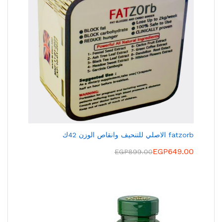
fatzorb الاصلي للتنحيف وانقاص الوزن 42ك
EGP
649.00
EGP
899.00