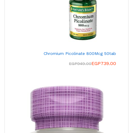
Chromium Picolinate 800Mcg 50tab
EGP
739.00
EGP
949.00