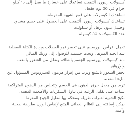
كبسولات ريبورن ألتيميت تساعدك على خسارة ما يصل إلى 15 كيلو
جرام في 30 يوم فقط.
تساعدك الكبسولات على قمع الشهية المفرطة.
تساعدك كبسولات ريبورن ألتيميت على الحصول على جسم مشدود
وجميل بدون ترهل أو سيلوليت
عدد الكبسولات: 30 كبسولة
تعمل أقراص أيورسليم على تحفيز نمو العضلات وزيادة الكتلة العضلية.
شد الجلد المترهل ونحت جسمك للوصول إلى وزنك المثالي.
تمد كبسولات أيورسليم الجسم بالطاقة وتقلل من الشعور بالتعب
والإرهاق.
تحفز الشعور بالشبع وتزيد من إفراز هرمون السيروتونين المسؤول عن
ملء المعدة.
تزيد من معدل حرق الدهون في الجسم وتتخلص من الدهون المتراكمة.
تساعد على تقليل الرغبة في تناول السكريات والأطعمة الدهنية.
تكبح الشهية لفترات طويلة وتتحكم بها لتقليل الجوع المفرط.
يمكن إضافته إلى النظام الغذائي المتبع لإنقاص الوزن بطريقة صحية
وآمنة.