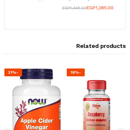
EGP
1,285.00
EGP
1,449.00
Related products
31
%
-
18
%
-