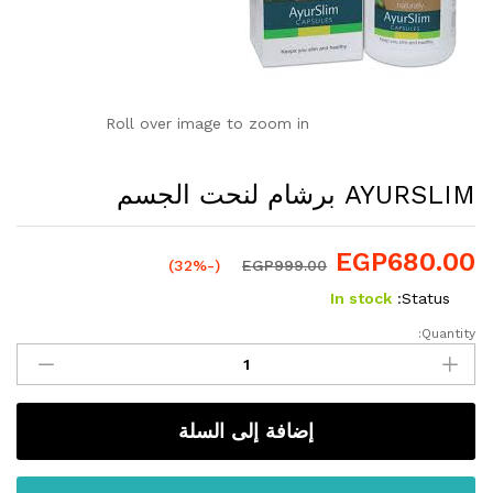
Roll over image to zoom in
AYURSLIM برشام لنحت الجسم
EGP
680.00
(-32%)
EGP
999.00
In stock
Status:
Quantity:
AYURSLIM
برشام
لنحت
الجسم
إضافة إلى السلة
quantity