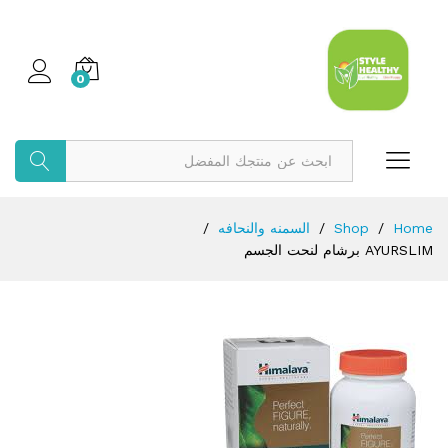
0
بحث
Home
/
Shop
/
السمنه والنحافه
/
AYURSLIM برشام لنحت الجسم