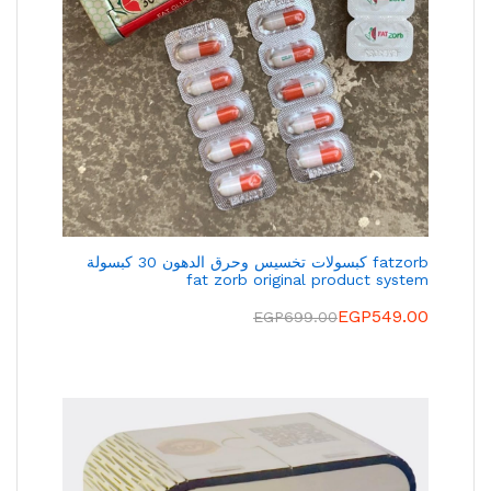
fatzorb كبسولات تخسيس وحرق الدهون 30 كبسولة
fat zorb original product system
EGP
549.00
EGP
699.00