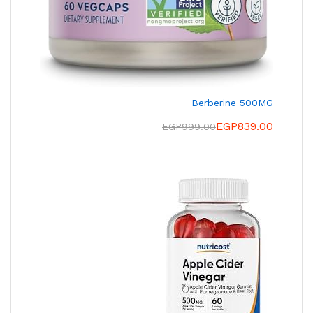
Berberine 500MG
EGP
839.00
EGP
999.00