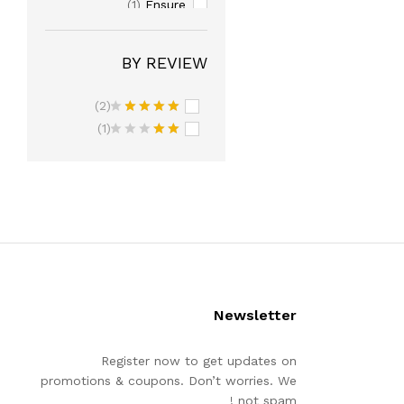
Ensure
(1)
Jiva Ayurveda
(2)
Pampers
(1)
BY REVIEW
Setu
(3)
(2)
Sri Sri Tattva
(2)
تم
(1)
Turmaboost
(1)
التقييم
4
تم
من 5
التقي
يم
2
من
5
Newsletter
Register now to get updates on
promotions & coupons. Don’t worries. We
not spam !