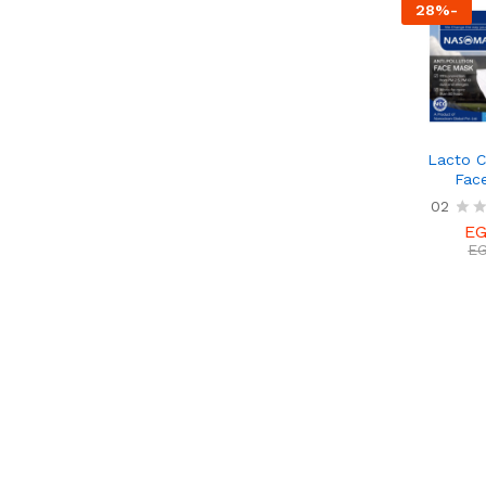
28
%
-
Lacto C
Fac
02
E
E
E
E