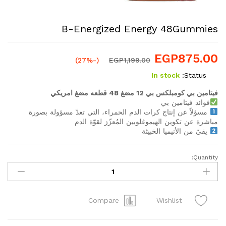
B-Energized Energy 48Gummies
EGP
875.00
(-27%)
EGP
1,199.00
In stock
Status:
فيتامين بي كومبلكس بي 12 مضغ 48 قطعه مضغ امريكي
فوائد فيتامين بي
مسؤلاً عن إنتاج كرات الدم الحمراء، التي تعدّ مسؤولة بصورة
مباشرة عن تكوين الهيموغلوبين المُعزّز لقوّة الدم
يقيّ من الأنيميا الخبيثة
Quantity:
B-
Energized
Energy
48Gummies
Compare
Wishlist
quantity