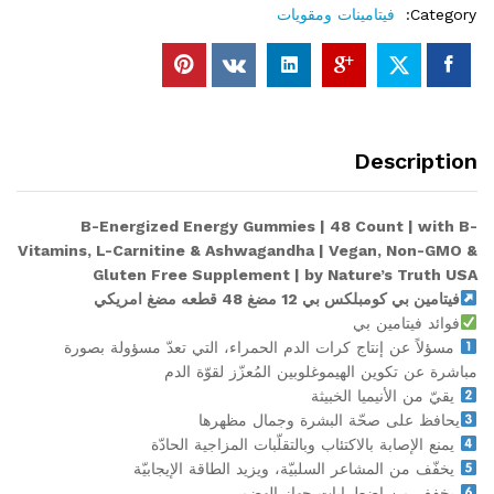
Category:
فيتامينات ومقويات
Description
B-Energized Energy Gummies | 48 Count | with B-
Vitamins, L-Carnitine & Ashwagandha | Vegan, Non-GMO &
Gluten Free Supplement | by Nature’s Truth USA
فيتامين بي كومبلكس بي 12 مضغ 48 قطعه مضغ امريكي
فوائد فيتامين بي
مسؤلاً عن إنتاج كرات الدم الحمراء، التي تعدّ مسؤولة بصورة
مباشرة عن تكوين الهيموغلوبين المُعزّز لقوّة الدم
يقيّ من الأنيميا الخبيثة
يحافظ على صحّة البشرة وجمال مظهرها
يمنع الإصابة بالاكتئاب وبالتقلّبات المزاجية الحادّة
يخفّف من المشاعر السلبيّة، ويزيد الطاقة الإيجابيّة
يخفف من اضطرابات جهاز الهضم