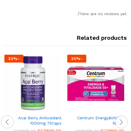
There are no reviews yet.
Related products
22
%
-
25
%
-
Acai Berry Antioxidant
Centrum Energy&Vitality
1000mg 75Caps
50tab
EGP
699.00
EGP
899.00
EGP
899.00
EGP
1,199.00