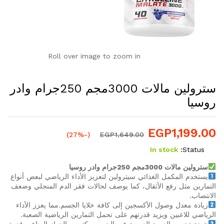
Roll over image to zoom in
سترولين مالات 3000مجم 250جرام وادر
روسيا
EGP
1,199.00
(-27%)
EGP
1,649.00
In stock
Status:
سترولين مالات 3000مجم 250جرام وادر روسيا
يستخدم المكمل الغذائي سيترولين لتعزيز الأداء الرياضي لبعض أنواع
التمارين مثل رفع الأثقال، كما يوصف لحالات فقر الدم المنجلي وضعف
الانتصاب.
زيادة معدل وصول الأكسجين إلى كافة خلايا الجسم.مما يعزز الأداء
الرياضي للاعبين ويزيد قدرتهم على تحمل التمارين الرياضية الصعبة.