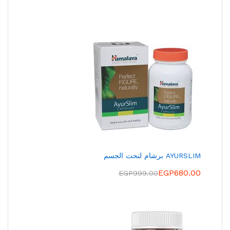
AYURSLIM برشام لنحت الجسم
EGP
680.00
EGP
999.00