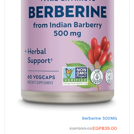
Berberine 500MG
EGP
839.00
EGP
999.00