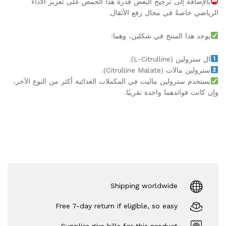
بالإضافة إلى ترجيح البعض قدرة هذا الحمض على تعزيز الأداء
الرياضي خاصةً في مجال رفع الأثقال.
يوجد هذا المنتج في شكلين، وهما:
ال سترولين (L-Citrulline).
سترولين مالات (Citrulline Malate).
يستخدم سترولين ماليت في المكملات الغذائية أكثر من النوع الآخر،
وإن كانت فوائدهما واحدة تقريبًا.
Shipping worldwide
Free 7-day return if eligible, so easy