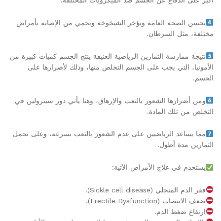
أكبر على الدفاع عن الجسم ضد الميكروبات المختلفة.
يحسن الصحة العامة ويؤخر الشيخوخة ويحمي من الإصابة بأمراض
مختلفة، مثل السرطان.
نتيجة ممارسة التمارين الرياضية العنيفة ينتج الجسم كميات كبيرة من
الأمونيا، التي يجب على الجسم التخلص منها، وذلك لأضرارها على
الجسم.
ومن أضرارها الشعور بالتعب والإرهاق، وهنا يأتي دور سيترولين في
التخلص من تلك المادة.
مما يساعد الرياضيين على عدم الشعور بالتعب بسرعة، وعلى تحمل
التمارين مدة أطول.
يستخدم في علاج الأمراض الآتية:
فقر الدم المنجلي (Sickle cell disease).
ضعف الانتصاب (Erectile Dysfunction).
ارتفاع ضغط الدم.