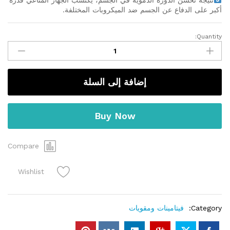
نتيجة تحسن الدورة الدموية في الجسم، يكتسب الجهاز المناعي قدرة
أكبر على الدفاع عن الجسم ضد الميكروبات المختلفة.
Quantity:
سترولين
مالات
3000مجم
250جرام
إضافة إلى السلة
وادر
روسيا
quantity
Buy Now
Compare
Wishlist
Category:
فيتامينات ومقويات