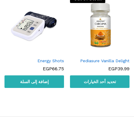
Energy Shots
Pediasure Vanilla Delight
EGP
66.75
EGP
39.99
تحديد أحد الخيارات
إضافة إلى السلة
هناك
العديد
من
الأشكال
المختلفة
لهذا
المنتج.