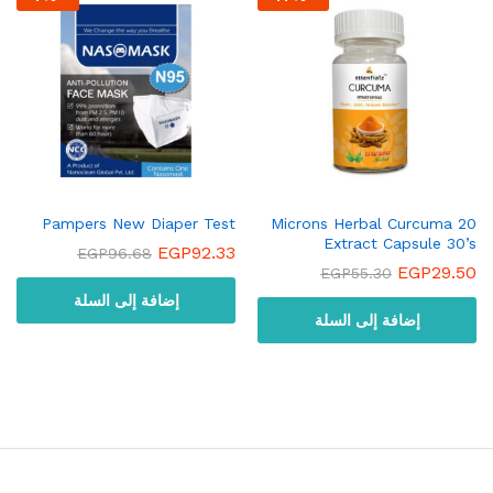
Pampers New Diaper Test
20 Microns Herbal Curcuma
Extract Capsule 30’s
EGP
92.33
EGP
96.68
EGP
29.50
EGP
55.30
إضافة إلى السلة
إضافة إلى السلة